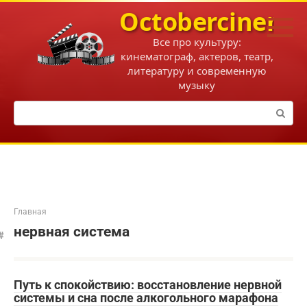
Перейти
Octobercinema
к
контенту
Все про культуру:
кинематограф, актеров, театр,
литературу и современную
музыку
Поиск:
Главная
нервная система
Путь к спокойствию: восстановление нервной
системы и сна после алкогольного марафона