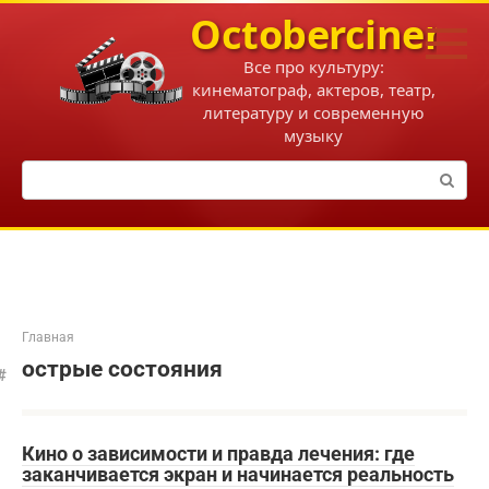
Перейти
Octobercinema
к
контенту
Все про культуру:
кинематограф, актеров, театр,
литературу и современную
музыку
Поиск:
Главная
острые состояния
Кино о зависимости и правда лечения: где
заканчивается экран и начинается реальность