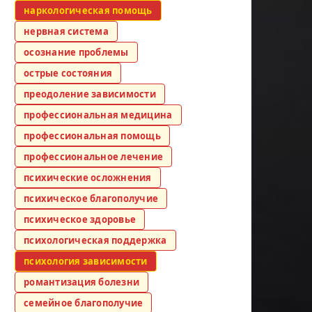
наркологическая помощь
нервная система
осознание проблемы
острые состояния
преодоление зависимости
профессиональная медицина
профессиональная помощь
профессиональное лечение
психические осложнения
психическое благополучие
психическое здоровье
психологическая поддержка
психология зависимости
романтизация болезни
семейное благополучие