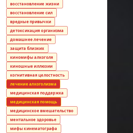
восстановление жизни
восстановление сил
вредные привычки
детоксикация организма
домашнее лечение
защита близких
киномифы алкоголя
киношные иллюзии
когнитивная целостность
лечение алкоголизма
медицинская поддержка
медицинская помощь
медицинское вмешательство
ментальное здоровье
мифы кинематографа