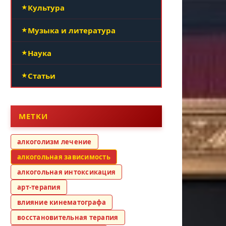
Культура
Музыка и литература
Наука
Статьи
МЕТКИ
алкоголизм лечение
алкогольная зависимость
алкогольная интоксикация
арт-терапия
влияние кинематографа
восстановительная терапия