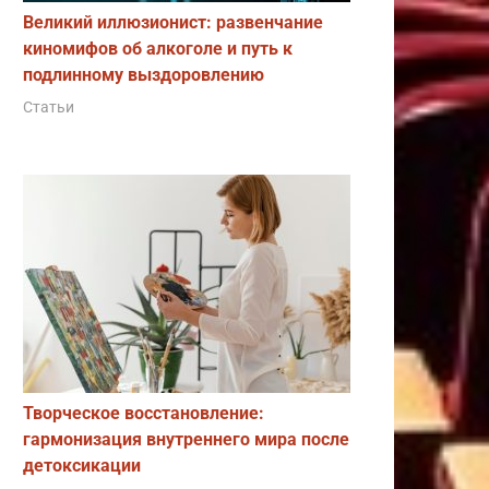
Великий иллюзионист: развенчание
киномифов об алкоголе и путь к
подлинному выздоровлению
Статьи
Творческое восстановление:
гармонизация внутреннего мира после
детоксикации