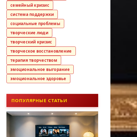
семейный кризис
система поддержки
социальные проблемы
творческие люди
творческий кризис
творческое восстановление
терапия творчеством
эмоциональное выгорание
эмоциональное здоровье
ПОПУЛЯРНЫЕ СТАТЬИ