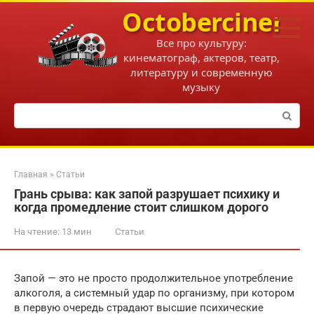
Перейти
Octobercinema
к
контенту
Все про культуру:
кинематограф, актеров, театр,
литературу и современную
музыку
Поиск:
Главная
»
Статьи
Грань срыва: как запой разрушает психику и
когда промедление стоит слишком дорого
На чтение:
13 мин
Статьи
Запой — это не просто продолжительное употребление
алкоголя, а системный удар по организму, при котором
в первую очередь страдают высшие психические