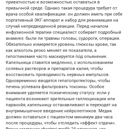
приватностью и возможностью оставаться в
привычной среде. Однако такая процедура требует от
врача особой квалификации: он должен иметь при себе
портативный ЭКГ-аппарат и набор для реанимации на
случай непредвиденной реакции. Перед началом
инфузионной терапии специалист собирает подробный
анамнез: были ли травмы головы, судороги, операции.
Обязательно измеряется уровень глюкозы крови, так
как алкоголь резко меняет ее показатели, а
гипогликемия часто маскируется под опьянение.
Капельница ставится медленно, с использованием
солевых растворов и препаратов калия, чтобы
восстановить проводимость нервных импульсов.
Одновременно вводятся гепатопротекторы, чтобы
печень успевала фильтровать токсины. Особое
внимание уделяется психическому статусу: если у
пациента возникают зрительные галлюцинации или
паранойя, капельницу останавливают и переходят на
внутримышечное введение нейролептиков. Медик
должен оставаться с пациентом минимум два часа
после процедуры, чтобы отследить «эффект отдачи».
Врачи компании chastnyj-medik-24 отмечают, что