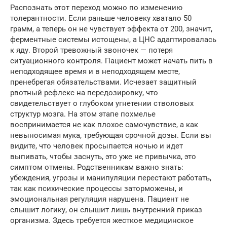
Распознать этот переход можно по изменению
толерантности. Если раньше человеку хватало 50
грамм, а теперь он не чувствует эффекта от 200, значит,
ферментные системы истощены, а ЦНС адаптировалась
к яду. Второй тревожный звоночек — потеря
ситуационного контроля. Пациент может начать пить в
неподходящее время и в неподходящем месте,
пренебрегая обязательствами. Исчезает защитный
рвотный рефлекс на передозировку, что
свидетельствует о глубоком угнетении стволовых
структур мозга. На этом этапе похмелье
воспринимается не как плохое самочувствие, а как
невыносимая мука, требующая срочной дозы. Если вы
видите, что человек просыпается ночью и идет
выпивать, чтобы заснуть, это уже не привычка, это
симптом отмены. Родственникам важно знать:
убеждения, угрозы и манипуляции перестают работать,
так как психические процессы заторможены, и
эмоциональная регуляция нарушена. Пациент не
слышит логику, он слышит лишь внутренний приказ
организма. Здесь требуется жесткое медицинское