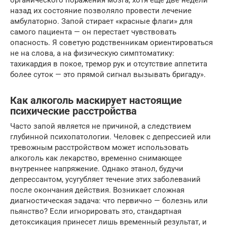
органического поражения мозга, хотя еще две недели
назад их состояние позволяло провести лечение
амбулаторно. Запой стирает «красные флаги» для
самого пациента — он перестает чувствовать
опасность. Я советую родственникам ориентироваться
не на слова, а на физическую симптоматику:
тахикардия в покое, тремор рук и отсутствие аппетита
более суток — это прямой сигнал вызывать бригаду».
Как алкоголь маскирует настоящие
психические расстройства
Часто запой является не причиной, а следствием
глубинной психопатологии. Человек с депрессией или
тревожным расстройством может использовать
алкоголь как лекарство, временно снимающее
внутреннее напряжение. Однако этанол, будучи
депрессантом, усугубляет течение этих заболеваний
после окончания действия. Возникает сложная
диагностическая задача: что первично — болезнь или
пьянство? Если игнорировать это, стандартная
детоксикация принесет лишь временный результат, и