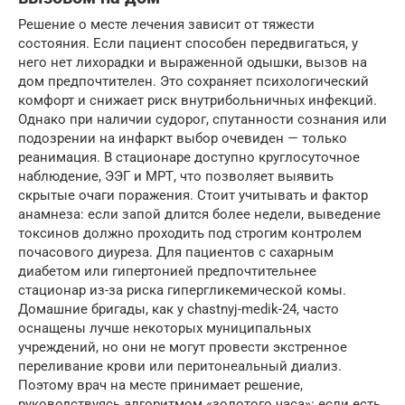
Решение о месте лечения зависит от тяжести
состояния. Если пациент способен передвигаться, у
него нет лихорадки и выраженной одышки, вызов на
дом предпочтителен. Это сохраняет психологический
комфорт и снижает риск внутрибольничных инфекций.
Однако при наличии судорог, спутанности сознания или
подозрении на инфаркт выбор очевиден — только
реанимация. В стационаре доступно круглосуточное
наблюдение, ЭЭГ и МРТ, что позволяет выявить
скрытые очаги поражения. Стоит учитывать и фактор
анамнеза: если запой длится более недели, выведение
токсинов должно проходить под строгим контролем
почасового диуреза. Для пациентов с сахарным
диабетом или гипертонией предпочтительнее
стационар из-за риска гипергликемической комы.
Домашние бригады, как у chastnyj-medik-24, часто
оснащены лучше некоторых муниципальных
учреждений, но они не могут провести экстренное
переливание крови или перитонеальный диализ.
Поэтому врач на месте принимает решение,
руководствуясь алгоритмом «золотого часа»: если есть