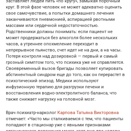
заставляет людей пить «по кругу», замыкая порочный
круг. В этой фазе человек не может адекватно оценить
свое самочувствие, а попытки домашнего лечения
заканчиваются пневмонией, аспирацией рвотными
массами или сердечной недостаточностью.
Родственники должны понимать: если пациент не
может продержаться без алкоголя более нескольких
часов, а утреннее опохмеление переходит в
непрерывное пьянство, счет идет не на дни, а на часы.
Потеря контроля над дозировкой — первый и самый
грозный симптом того, что психика уже не справляется.
Своевременный вызов бригады позволяет купировать
абстинентный синдром еще до того, как он перерастет в
психотический эпизод. Медики используют
инфузионную терапию для разгрузки печени и
восстановления водно-электролитного баланса, что
также снижает нагрузку на головной мозг.
Врач психиатр-нарколог
Карпова Татьяна Викторовна
отмечает: «Часто мы сталкиваемся с тем, что пациенты
попадают в стационар уже с явными признаками