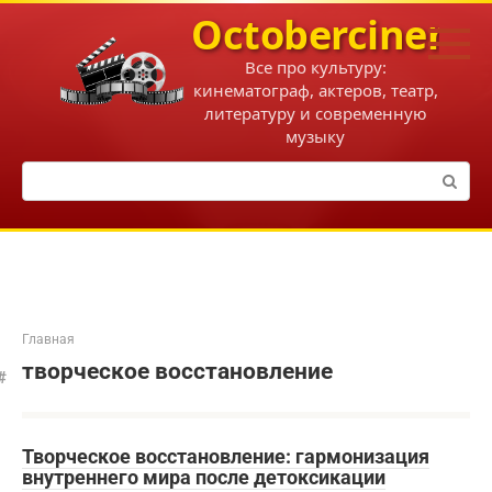
Перейти
Octobercinema
к
контенту
Все про культуру:
кинематограф, актеров, театр,
литературу и современную
музыку
Поиск:
Главная
творческое восстановление
Творческое восстановление: гармонизация
внутреннего мира после детоксикации