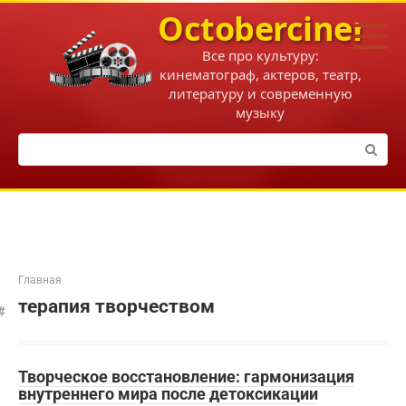
Перейти
Octobercinema
к
контенту
Все про культуру:
кинематограф, актеров, театр,
литературу и современную
музыку
Поиск:
Главная
терапия творчеством
Творческое восстановление: гармонизация
внутреннего мира после детоксикации