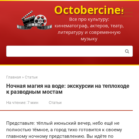
Перейти
Octobercinema
к
контенту
Все про культуру:
кинематограф, актеров, театр,
литературу и современную
музыку
Поиск:
Главная
»
Статьи
Ночная магия на воде: экскурсии на теплоходе
к разводным мостам
На чтение:
7 мин
Статьи
Представьте: тёплый июньский вечер, небо ещё не
полностью тёмное, а город тихо готовится к своему
главному ночному представлению. Вы идёте по